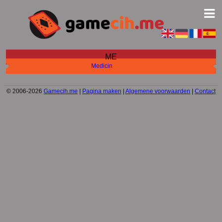
ME
Medicin
© 2006-2026
Gamecih.me
|
Pagina maken
|
Algemene voorwaarden
|
Contact